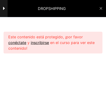
DROPSHIPPING
CLASES EN VIVO
101
Mi Perfil
Cerrar Sesión
CLASE EN VIVO CANVA
52 minutos
Inicio
Cursos de PL
Ecomdropro
Este contenido está protegido, ¡por favor
CLASE EN VIVO
conéctate
y
inscribirse
en el curso para ver este
COPYWRITING
contenido!
1 hora
CLASE EN VIVO BASICOS
DE FACEBOOK
57 minutos
Navegar:
CLASE EN VIVO
COLOROMETRIA
Política de Privacidad
24 minutos
Política de Reembolso