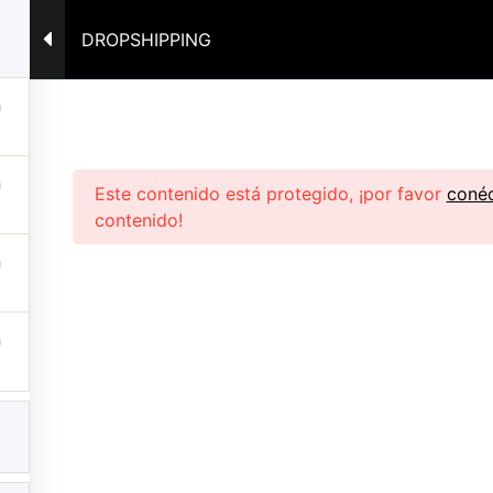
HERRAMIENTA IA
CURSO
CONTACTO
DROPSHIPPING
Este contenido está protegido, ¡por favor
conéc
contenido!
Nombre
ivacidad
Email
eembolso