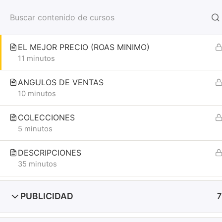
ENCUENTRA LOS MEJORES PRODUCTO
SOBRE NOSOTROS
50 minutos
EL MEJOR PRECIO (ROAS MINIMO)
Inicio
Cursos de PL
Ecomdropro
11 minutos
ANGULOS DE VENTAS
10 minutos
COLECCIONES
5 minutos
Navegar:
DESCRIPCIONES
35 minutos
Política de Pr
PUBLICIDAD
7
Política de R