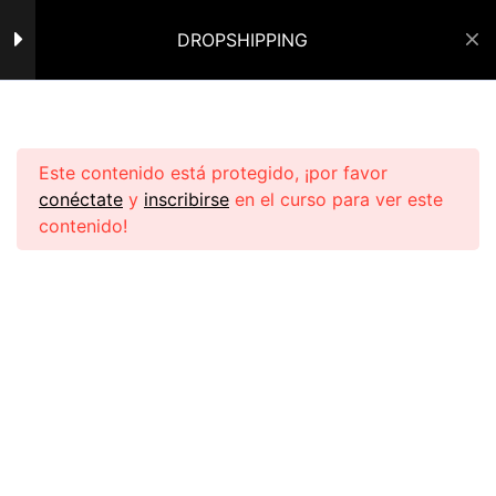
CLASE EN VIVO 2O-05-25
— FACEBOOK INTERMEDIO
DROPSHIPPING
INICIAR SESIÓN
54 minutos
CLASE ESCALA PRO
Inicio
Cursos de PL
Ecomdropro
CLASE EN VIVO 24-07-25
Este contenido está protegido, ¡por favor
— META BUSINESS
conéctate
y
inscribirse
en el curso para ver este
50 minutos
contenido!
CLASE EN VIVO 09-09-25
— FACEBOOK ADS
47 minutos
Navegar:
CLASE EN VIVO 10-10-25 —
DICCIONARIO DE
FACEBOOK ADS
Política de Privacidad
38 minutos
Política de Reembolso