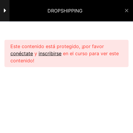
SEGUIMIENTO DEL PEDIDO
DROPSHIPPING
Y COMUNICACIÓN CON EL
CLIENTE
Mi Perfil
Cerrar Sesión
QUÉ SON LAS NOVEDADES
Inicio
Cursos de PL
Ecomdropro
LOGÍSTICAS
Este contenido está protegido, ¡por favor
conéctate
y
inscribirse
en el curso para ver este
TIPOS DE NOVEDADES
contenido!
LOGÍSTICAS Y QUÉ
SIGNIFICA CADA UNA
CANALES DE AYUDA Y
SOPORTE
Navegar:
TIPOS DE
TRANSPORTADORAS Y
Política de Privacidad
CONSIDERACIONES CLAVE
Política de Reembolso