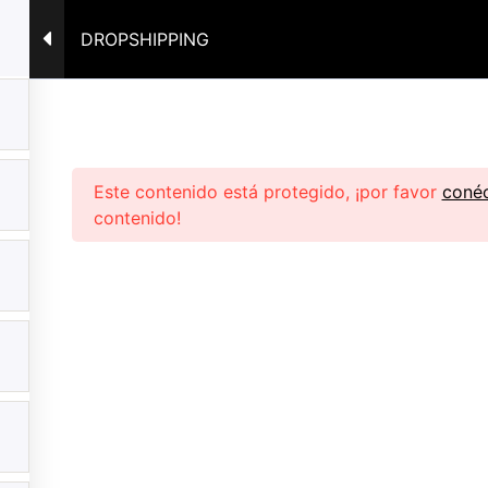
3
HERRAMIENTA IA
CURSO
CONTACTO
DROPSHIPPING
Este contenido está protegido, ¡por favor
conéc
contenido!
Nombre
ivacidad
Email
eembolso