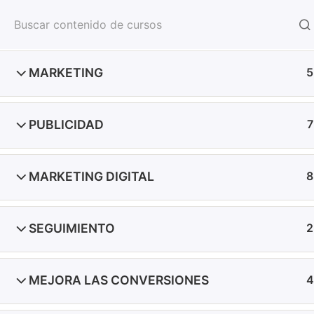
DROP CON PROVEEDOR LOCAL DROPI
2
SOBRE NOSOTROS
Inicio
Cursos de PL
Ecomdropro
MARKETING
5
PUBLICIDAD
7
MARKETING DIGITAL
8
Navegar:
SEGUIMIENTO
2
Política de Pr
Política de R
MEJORA LAS CONVERSIONES
4