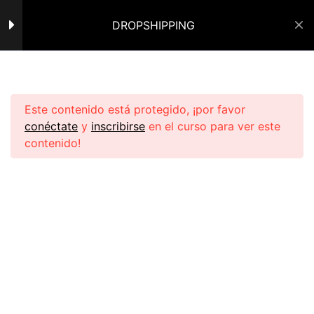
MENTALIDAD DE ALTO
3
DROPSHIPPING
VALOR
INICIAR SESIÓN
CLARIDAD
Inicio
Cursos de PL
Ecomdropro
6 minutos
Este contenido está protegido, ¡por favor
LAS 3 C
conéctate
y
inscribirse
en el curso para ver este
9 minutos
contenido!
INPUTS Y OUTPUTS
17 minutos
Navegar:
PARA COMENZAR
5
Política de Privacidad
DROP CON PROVEEDOR
11
Política de Reembolso
INTERNACIONAL