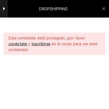
CLASE EN VIVO 08-06-23 –
TOMA DE DECISIONES
DROPSHIPPING
INICIAR SESIÓN
26 minutos
CLASE EN VIVO 09-06-
Inicio
Cursos de PL
Ecomdropro
2023 – TIPO DE CREATIVOS
50 minutos
Este contenido está protegido, ¡por favor
conéctate
y
inscribirse
en el curso para ver este
CLASE EN VIVO – SERVICIO
contenido!
AL CLIENTE
41 minutos
CLASE EN VIVO 12-06-2023
– BUSQUEDA DE
Navegar:
PRODUCTOS
39 minutos
Política de Privacidad
CLASE EN VIVO – COMPRA
Política de Reembolso
Y CONFIGURACIÓN DE