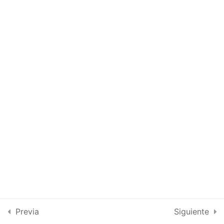
Agrega botón de whatsapp
Nombre
MODULO 3
1
Telefono
MODULO 4
6
Email
SUSCRÍBETE
COPYRIGHT © 2025 ECOMDROPRO | DESARROLLADA Y DISEÑADA POR
Previa
Siguiente
ECOMDROPRO