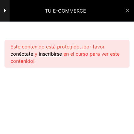
TU E-COMMERCE
Mi Perfil
Cerrar Sesión
MODULO 1
5
Inicio
Cursos de PL
Este contenido está protegido, ¡por favor
MODULO 2
5
conéctate
y
inscribirse
en el curso para ver este
contenido!
Agrega productos a tu
tienda
Tarifas de envío
Navegar:
Fija precios a tus productos
Política de Privacidad
Descripciones ganadoras
Política de Reembolso