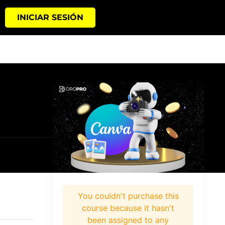
INICIAR SESIÓN
You couldn't purchase this
course because it hasn't
been assigned to any